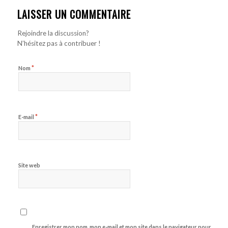
LAISSER UN COMMENTAIRE
Rejoindre la discussion?
N’hésitez pas à contribuer !
*
Nom
*
E-mail
Site web
Enregistrer mon nom, mon e-mail et mon site dans le navigateur pour