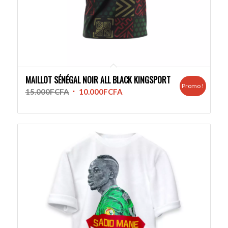
MAILLOT SÉNÉGAL NOIR ALL BLACK KINGSPORT
Promo !
Le
Le
15.000
FCFA
10.000
FCFA
prix
prix
initial
actuel
était :
est :
15.000FCFA.
10.000FCFA.