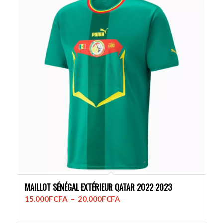
à
20.000FCFA
MAILLOT SÉNÉGAL EXTÉRIEUR QATAR 2022 2023
Plage
15.000
FCFA
–
20.000
FCFA
de
prix :