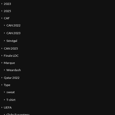
2023
2025
CAF
CAN 2022
CAN 2023
Sénégal
CAN 2025
Finale LDC
Marque
Weardash
Qatar 2022
Type
sweat
T-shirt
UEFA
Clubs Européens