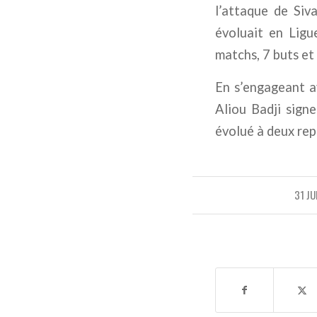
l’attaque de Siv
évoluait en Ligu
matchs, 7 buts et 
En s’engageant a
Aliou Badji sign
évolué à deux rep
31 JU