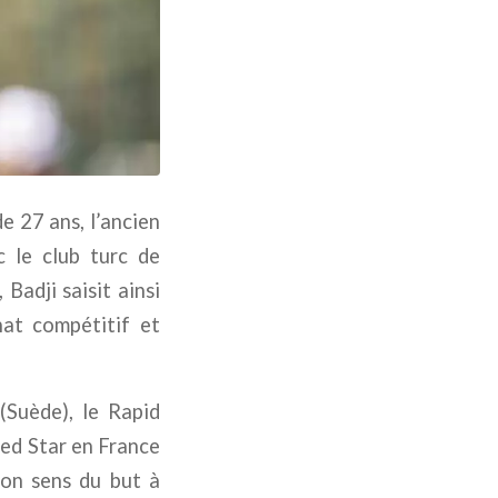
e 27 ans, l’ancien
c le club turc de
Badji saisit ainsi
nat compétitif et
(Suède), le Rapid
Red Star en France
son sens du but à