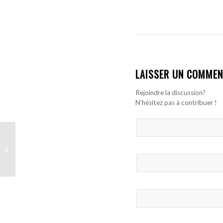
LAISSER UN COMMEN
Rejoindre la discussion?
N’hésitez pas à contribuer !
Coupe du monde 2026
: le tirage au sort prévu
à Las Vegas le 5
décembre ...