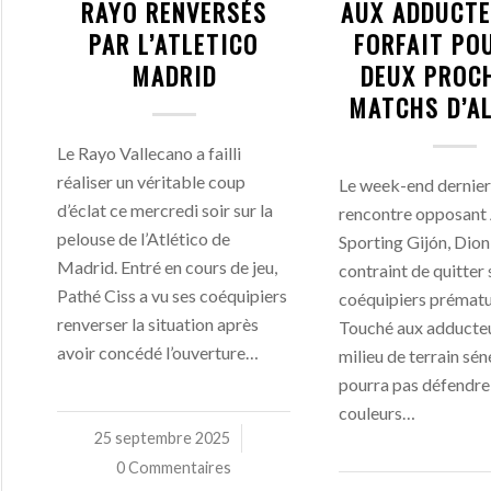
RAYO RENVERSÉS
AUX ADDUCTE
PAR L’ATLETICO
FORFAIT PO
MADRID
DEUX PROC
MATCHS D’A
Le Rayo Vallecano a failli
réaliser un véritable coup
Le week-end dernier, 
d’éclat ce mercredi soir sur la
rencontre opposant 
pelouse de l’Atlético de
Sporting Gijón, Dion
Madrid. Entré en cours de jeu,
contraint de quitter 
Pathé Ciss a vu ses coéquipiers
coéquipiers prémat
renverser la situation après
Touché aux adducteu
avoir concédé l’ouverture…
milieu de terrain sén
pourra pas défendre 
couleurs…
25 septembre 2025
/
0 Commentaires