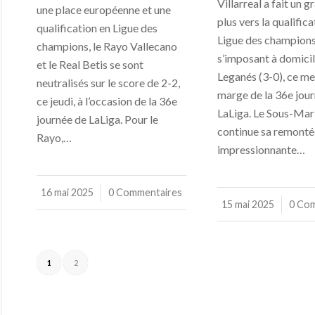
Villarreal a fait un 
une place européenne et une
plus vers la qualifica
qualification en Ligue des
Ligue des champions
champions, le Rayo Vallecano
s’imposant à domici
et le Real Betis se sont
Leganés (3-0), ce me
neutralisés sur le score de 2-2,
marge de la 36e jou
ce jeudi, à l’occasion de la 36e
LaLiga. Le Sous-Mar
journée de LaLiga. Pour le
continue sa remonté
Rayo,…
impressionnante…
16 mai 2025
/
0 Commentaires
15 mai 2025
/
0 Co
1
2