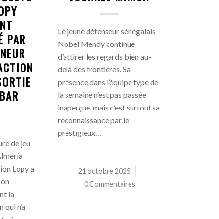
LOPY
NT
Le jeune défenseur sénégalais
É PAR
Nobel Mendy continue
ÎNEUR
d’attirer les regards bien au-
ACTION
delà des frontières. Sa
SORTIE
présence dans l’équipe type de
IBAR
la semaine n’est pas passée
inaperçue, mais c’est surtout sa
reconnaissance par le
prestigieux…
re de jeu
’Almería
Dion Lopy a
21 octobre 2025
/
son
0 Commentaires
nt la
 qui n’a