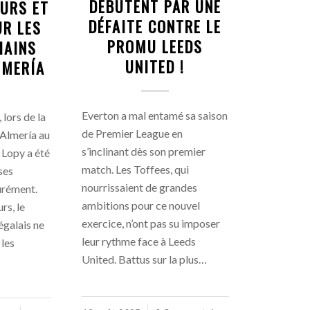
DÉBUTENT PAR UNE
URS ET
DÉFAITE CONTRE LE
UR LES
PROMU LEEDS
HAINS
UNITED !
LMERÍA
Everton a mal entamé sa saison
lors de la
de Premier League en
Almería au
s’inclinant dès son premier
 Lopy a été
match. Les Toffees, qui
ses
nourrissaient de grandes
urément.
ambitions pour ce nouvel
rs, le
exercice, n’ont pas su imposer
égalais ne
leur rythme face à Leeds
les
United. Battus sur la plus…