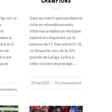
CHAMPIONS
igo sur sa
Dans un match spectaculaire et
yo
riche en rebondissements,
une
Villarreal a réalisé un véritable
dans la
exploit en s’imposant sur la
râce à ce
pelouse du FC Barcelone (2-3),
ers de
ce dimanche, lors de la 37e
t à une
journée de LaLiga. Grâce à
laces
cette victoire de prestige…
19 mai 2025
/
0 Commentaires
mmentaires