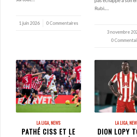
pas échappé à son en
Rubi.…
1 juin 2026
/
0 Commentaires
3 novembre 20
/
0 Commentai
LA LIGA
,
NEWS
LA LIGA
,
NEW
PATHÉ CISS ET LE
DION LOPY 