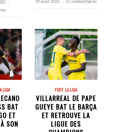
19 août 2025
/
0 Commentaires
025
res
A LIGA
FOOT
,
LA LIGA
LECANO
VILLARREAL DE PAPE
SS BAT
GUEYE BAT LE BARÇA
IGO ET
ET RETROUVE LA
 À SON
LIGUE DES