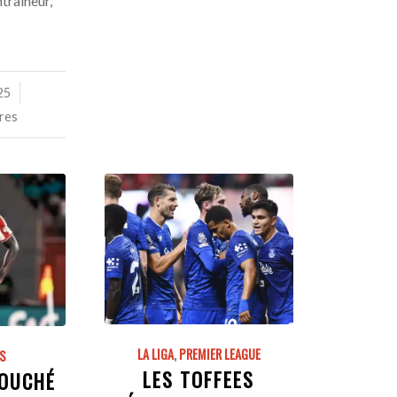
traîneur,
25
res
LA LIGA
,
PREMIER LEAGUE
S
LES TOFFEES
TOUCHÉ