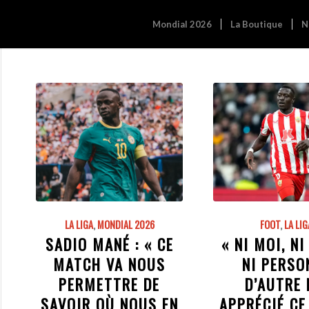
Mondial 2026
La Boutique
N
LA LIGA
,
MONDIAL 2026
FOOT
,
LA LIG
SADIO MANÉ : « CE
« NI MOI, NI
MATCH VA NOUS
NI PERSO
PERMETTRE DE
D’AUTRE 
SAVOIR OÙ NOUS EN
APPRÉCIÉ CE