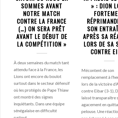
SOMMES AVANT
» : DION 
NOTRE MATCH
FORTEME
CONTRE LA FRANCE
RÉPRIMAND
(…) ON SERA PRÊT
SON ENTRA
AVANT LE DÉBUT DE
APRÈS SA RÉ
LA COMPÉTITION »
LORS DE SA 
CONTRE E
À deux semaines du match tant
attendu face à la France, les
Mécontent de son
Lions ont encore du boulot
remplacement à l’heu
surtout dans le secteur défensif
lors de la victoire d
où les protégés de Pape Thiaw
contre Eibar (3-1), 
ont montré des signes
laissé transparaître 
inquiétants. Dans une équipe
agacement en quitta
sénégalaise en difficulté
pelouse. Une réaction
surtout…