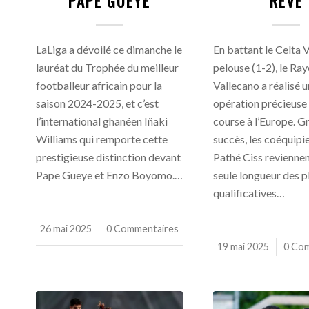
PAPE GUEYE
RÊVE
LaLiga a dévoilé ce dimanche le
En battant le Celta V
lauréat du Trophée du meilleur
pelouse (1-2), le Ra
footballeur africain pour la
Vallecano a réalisé 
saison 2024-2025, et c’est
opération précieuse 
l’international ghanéen Iñaki
course à l’Europe. G
Williams qui remporte cette
succès, les coéquipi
prestigieuse distinction devant
Pathé Ciss reviennen
Pape Gueye et Enzo Boyomo.…
seule longueur des p
qualificatives…
26 mai 2025
/
0 Commentaires
19 mai 2025
/
0 Co