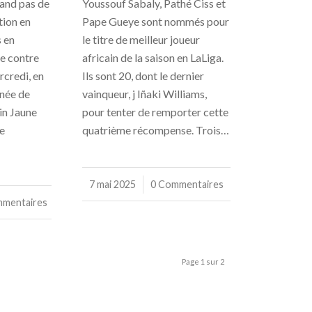
grand pas de
Youssouf Sabaly, Pathé Ciss et
tion en
Pape Gueye sont nommés pour
 en
le titre de meilleur joueur
le contre
africain de la saison en LaLiga.
rcredi, en
Ils sont 20, dont le dernier
rnée de
vainqueur, j Iñaki Williams,
in Jaune
pour tenter de remporter cette
e
quatrième récompense. Trois…
7 mai 2025
/
0 Commentaires
mmentaires
Page 1 sur 2