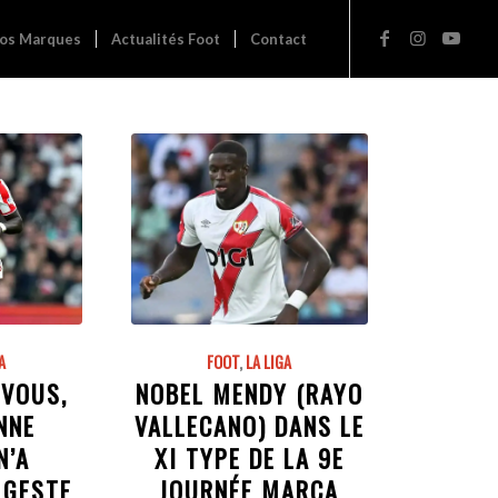
os Marques
Actualités Foot
Contact
A
FOOT
,
LA LIGA
 VOUS,
NOBEL MENDY (RAYO
NNE
VALLECANO) DANS LE
N’A
XI TYPE DE LA 9E
 GESTE
JOURNÉE MARCA