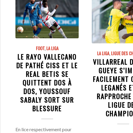
FOOT
,
LA LIGA
LA LIGA
,
LIGUE DES 
LE RAYO VALLECANO
VILLARREAL 
DE PATHÉ CISS ET LE
GUEYE S’I
REAL BETIS SE
FACILEMENT 
QUITTENT DOS À
LEGANÉS E
DOS, YOUSSOUF
RAPPROCHE 
SABALY SORT SUR
LIGUE D
BLESSURE
CHAMPI
En lice respectivement pour