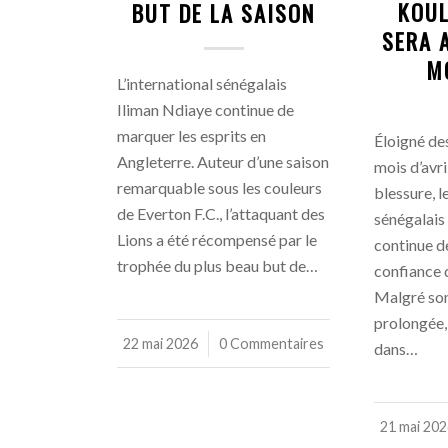
KOUL
BUT DE LA SAISON
SERA 
M
L’international sénégalais
Iliman Ndiaye continue de
marquer les esprits en
Éloigné des
Angleterre. Auteur d’une saison
mois d’avri
remarquable sous les couleurs
blessure, l
de Everton F.C., l’attaquant des
sénégalais
Lions a été récompensé par le
continue de
trophée du plus beau but de…
confiance 
Malgré so
prolongée, 
22 mai 2026
/
0 Commentaires
dans…
21 mai 20
/