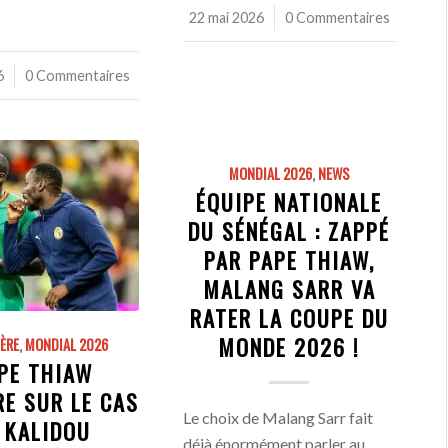
22 mai 2026
/
0 Commentaires
6
0 Commentaires
MONDIAL 2026
,
NEWS
ÉQUIPE NATIONALE
DU SÉNÉGAL : ZAPPÉ
PAR PAPE THIAW,
MALANG SARR VA
RATER LA COUPE DU
MONDE 2026 !
IÈRE
,
MONDIAL 2026
PE THIAW
E SUR LE CAS
Le choix de Malang Sarr fait
 KALIDOU
déjà énormément parler au