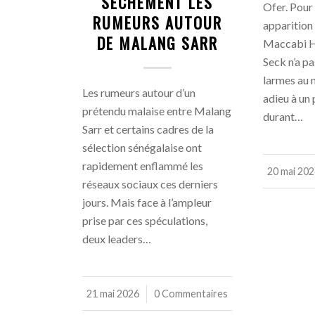
SÈCHEMENT LES
Ofer. Pour
RUMEURS AUTOUR
apparition 
DE MALANG SARR
Maccabi H
Seck n’a pa
larmes au 
Les rumeurs autour d’un
adieu à un 
prétendu malaise entre Malang
durant…
Sarr et certains cadres de la
sélection sénégalaise ont
rapidement enflammé les
20 mai 20
/
réseaux sociaux ces derniers
jours. Mais face à l’ampleur
prise par ces spéculations,
deux leaders…
21 mai 2026
/
0 Commentaires