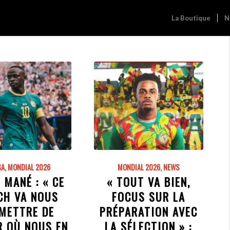
La Boutique
N
GA
,
MONDIAL 2026
MONDIAL 2026
,
NEWS
 MANÉ : « CE
« TOUT VA BIEN,
CH VA NOUS
FOCUS SUR LA
METTRE DE
PRÉPARATION AVEC
R OÙ NOUS EN
LA SÉLECTION » :