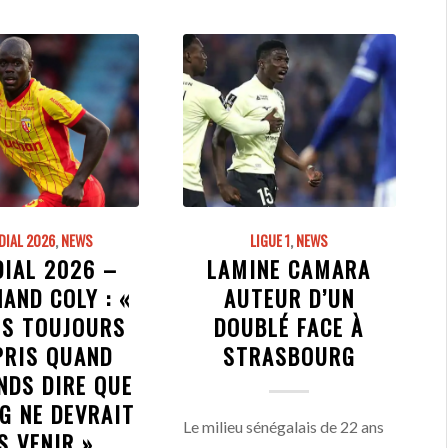
IAL 2026
,
NEWS
LIGUE 1
,
NEWS
IAL 2026 –
LAMINE CAMARA
AND COLY : «
AUTEUR D’UN
IS TOUJOURS
DOUBLÉ FACE À
PRIS QUAND
STRASBOURG
NDS DIRE QUE
G NE DEVRAIT
Le milieu sénégalais de 22 ans
S VENIR »