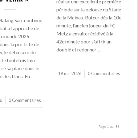
réalise une excellente première
période sur la pelouse du Stade
de la Meinau. Buteur dès la 10e
Malang Sarr continue
minute, l’ancien joueur du FC
bat à l’approche de
Metz a ensuite récidivé à la
du monde 2026.
42e minute pour s’offrir un
ans la pré-liste de
doublé et redonner…
, le défenseur du
te toutefois loin
uré sa place dans le
18 mai 2026
/
0 Commentaires
al des Lions. En…
26
0 Commentaires
Page 1 sur 86