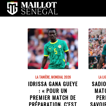
LA TANIÈRE
,
MONDIAL 2026
LA LI
IDRISSA GANA GUEYE
SADIO
: « POUR UN
MAT
PREMIER MATCH DE
PER
PRÉPARATION, C’EST
SAVOI