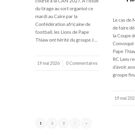
course à la CAN 2027. À l’issue
du tirage au sort organisé ce
mardi au Caire par la
Le cas de 
Confédération africaine de
de faire dé
football, les Lions de Pape
la Coupe 
Thiaw ont hérité du groupe J…
Convoqué d
Pape Thiaw
RC Lens res
19 mai 2026
/
0 Commentaires
d’avoir ass
groupe fin
19 mai 20
/
1
2
3
›
»