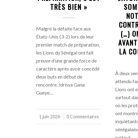
TRÈS BIEN »
SOM
NO
CONTR
Malgré la défaite face aux
(…) O
États-Unis (3-2) lors de leur
AVANT
premier match de préparation,
LA CO
les Lions du Sénégal ont fait
preuve d’une grande force de
caractère après avoir concédé
À deux sem
deux buts en début de
attendu fac
rencontre. Idrissa Gana
Lions ont 
Gueye…
surtout dan
où les pro
ont montré
1 juin 2026
/
0 Commentaires
inquiétant
sénégalaise
surtout…