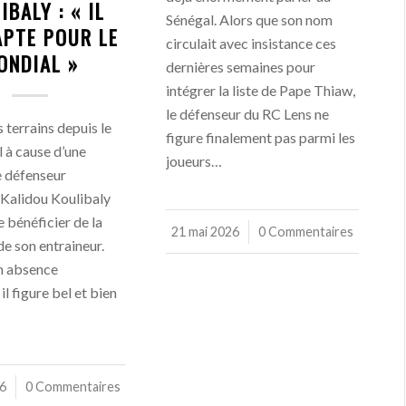
IBALY : « IL
Sénégal. Alors que son nom
APTE POUR LE
circulait avec insistance ces
ONDIAL »
dernières semaines pour
intégrer la liste de Pape Thiaw,
le défenseur du RC Lens ne
 terrains depuis le
figure finalement pas parmi les
l à cause d’une
joueurs…
e défenseur
 Kalidou Koulibaly
 bénéficier de la
21 mai 2026
/
0 Commentaires
de son entraineur.
n absence
il figure bel et bien
26
0 Commentaires