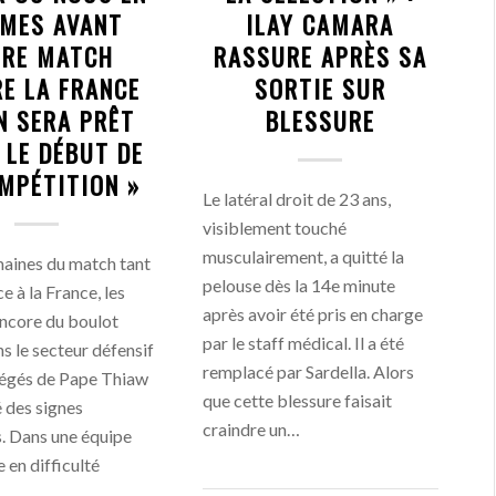
MES AVANT
ILAY CAMARA
TRE MATCH
RASSURE APRÈS SA
E LA FRANCE
SORTIE SUR
N SERA PRÊT
BLESSURE
 LE DÉBUT DE
MPÉTITION »
Le latéral droit de 23 ans,
visiblement touché
musculairement, a quitté la
aines du match tant
pelouse dès la 14e minute
e à la France, les
après avoir été pris en charge
encore du boulot
par le staff médical. Il a été
s le secteur défensif
remplacé par Sardella. Alors
tégés de Pape Thiaw
que cette blessure faisait
 des signes
craindre un…
s. Dans une équipe
 en difficulté