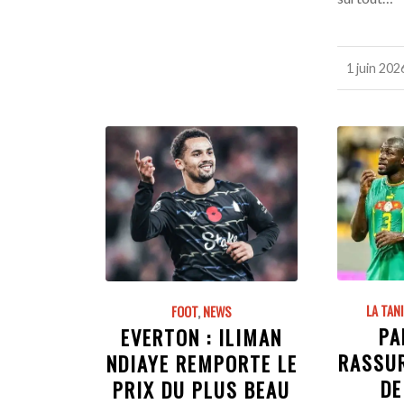
1 juin 202
/
LA TAN
FOOT
,
NEWS
PA
EVERTON : ILIMAN
RASSUR
NDIAYE REMPORTE LE
DE
PRIX DU PLUS BEAU