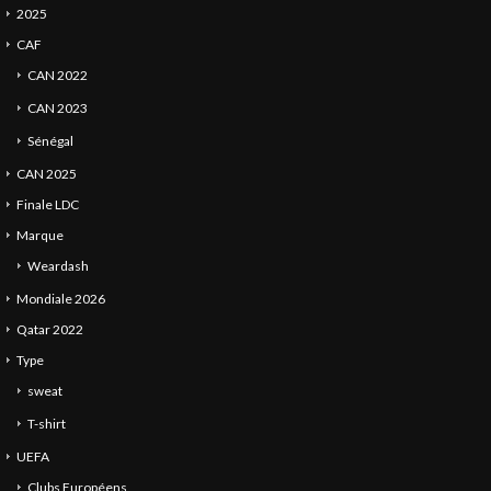
2025
CAF
CAN 2022
CAN 2023
Sénégal
CAN 2025
Finale LDC
Marque
Weardash
Mondiale 2026
Qatar 2022
Type
sweat
T-shirt
UEFA
Clubs Européens