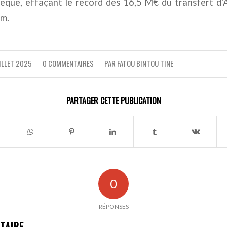
que, effaçant le record des 16,5 M€ du transfert d’
am.
ILLET 2025
0 COMMENTAIRES
PAR
FATOU BINTOU TINE
/
/
PARTAGER CETTE PUBLICATION
0
RÉPONSES
TAIRE