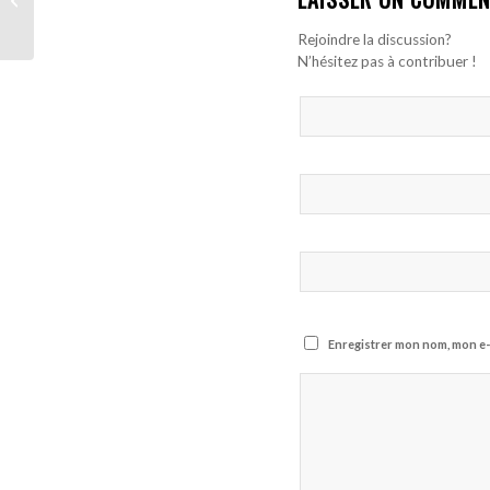
Abdou Aziz Fall, bloqué
en Turqui...
Rejoindre la discussion?
N’hésitez pas à contribuer !
Enregistrer mon nom, mon e-