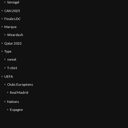
Sénégal
CAN 2025
Finale LDC
Marque
Weardash
Qatar 2022
Type
sweat
T-shirt
UEFA
Clubs Européens
Real Madrid
Nations
Espagne