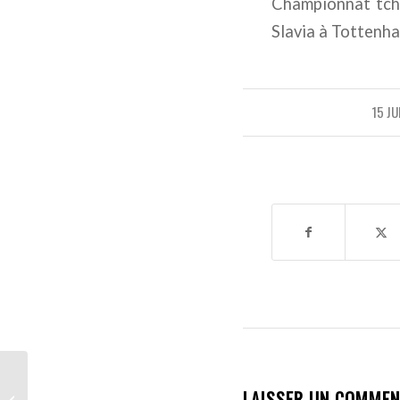
Championnat tchè
Slavia à Tottenh
15 JU
Fenerbahçe : Présaison
compromise pour
LAISSER UN COMMEN