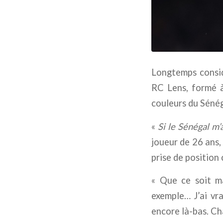
Longtemps consid
RC Lens, formé à
couleurs du Sénéga
«
Si le Sénégal m’
joueur de 26 ans,
prise de position 
« Que ce soit ma
exemple… J’ai vra
encore là-bas. Cha