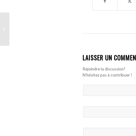
Nicolas Jackson rappelé
à l’ordre par Maresca
après son expulsion
LAISSER UN COMMEN
Rejoindre la discussion?
N’hésitez pas à contribuer !