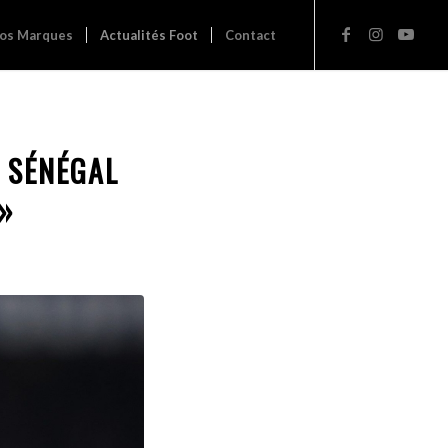
os Marques
Actualités Foot
Contact
E SÉNÉGAL
 »