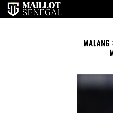
MALANG S
M