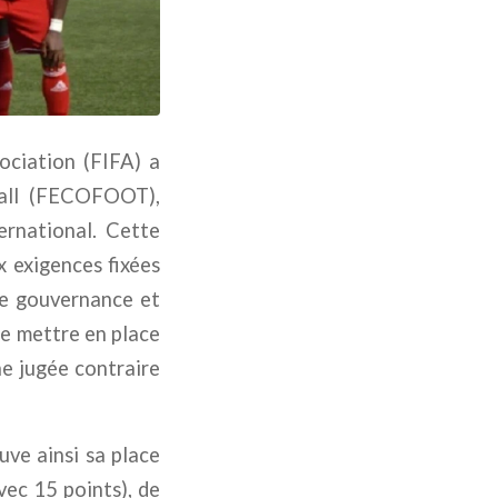
sociation (FIFA) a
tball (FECOFOOT),
ernational. Cette
x exigences fixées
de gouvernance et
de mettre en place
e jugée contraire
uve ainsi sa place
vec 15 points), de