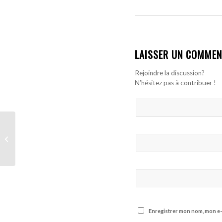
LAISSER UN COMMEN
Rejoindre la discussion?
N’hésitez pas à contribuer !
Mbaye Leye quitte le
RFC Seraing d’un
commun accord
Enregistrer mon nom, mon e-