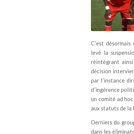
C’est désormais o
levé la suspensi
réintégrant ains
décision intervie
par l’instance d
d’ingérence polit
un comité ad hoc
aux statuts de la 
Derniers du group
dans les éliminat