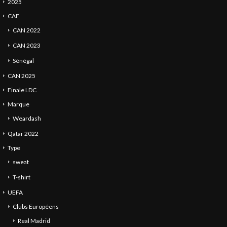
2025
CAF
CAN 2022
CAN 2023
Sénégal
CAN 2025
Finale LDC
Marque
Weardash
Qatar 2022
Type
sweat
T-shirt
UEFA
Clubs Européens
Real Madrid