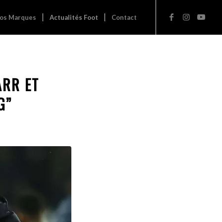
os Marques
Actualités Foot
Contact
ARR ET
G”