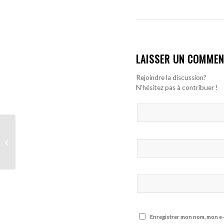
LAISSER UN COMMEN
Rejoindre la discussion?
N’hésitez pas à contribuer !
Rayo Vallecano : Pathé
Ciss sort sur blessure
face à l’Oviedo et
inquiète...
Enregistrer mon nom, mon e-