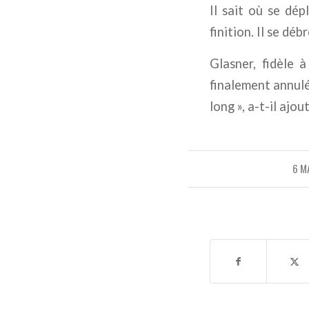
Il sait où se dép
finition. Il se déb
Glasner, fidèle 
finalement annulé 
long », a-t-il ajou
6 M