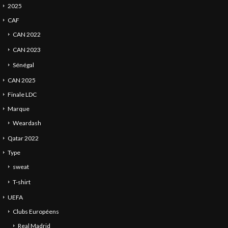
2025
CAF
CAN 2022
CAN 2023
Sénégal
CAN 2025
Finale LDC
Marque
Weardash
Qatar 2022
Type
sweat
T-shirt
UEFA
Clubs Européens
Real Madrid