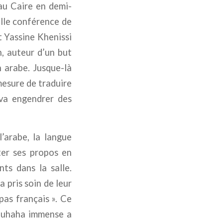
au Caire en demi-
elle conférence de
t Yassine Khenissi
n, auteur d’un but
 arabe. Jusque-là
mesure de traduire
 va engendrer des
l’arabe, la langue
ter ses propos en
nts dans la salle.
 pris soin de leur
pas français »
. Ce
rouhaha immense a