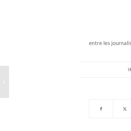
entre les journali
1
MERCATO: Griezmann
au Barça, c’est officiel!