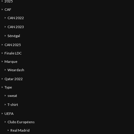
2025
CAF
CAN 2022
CAN 2023
Sénégal
CAN 2025
Finale LDC
Marque
Weardash
Qatar 2022
Type
sweat
T-shirt
UEFA
Clubs Européens
Real Madrid