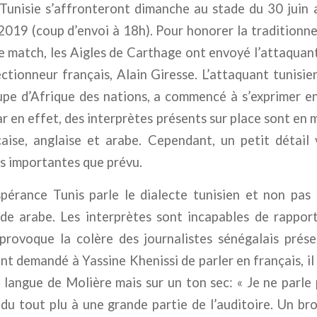
 Tunisie s’affronteront dimanche au stade du 30 juin 
2019 (coup d’envoi à 18h). Pour honorer la traditionn
de match, les Aigles de Carthage ont envoyé l’attaquan
ctionneur français, Alain Giresse. L’attaquant tunisie
upe d’Afrique des nations, a commencé à s’exprimer en
ar en effet, des interprètes présents sur place sont en 
çaise, anglaise et arabe. Cependant, un petit détail
s importantes que prévu.
pérance Tunis parle le dialecte tunisien et non pas 
nde arabe. Les interprètes sont incapables de rappor
provoque la colère des journalistes sénégalais prése
t demandé à Yassine Khenissi de parler en français, il a
a langue de Molière mais sur un ton sec:
« Je ne parle 
 du tout plu à une grande partie de l’auditoire. Un b