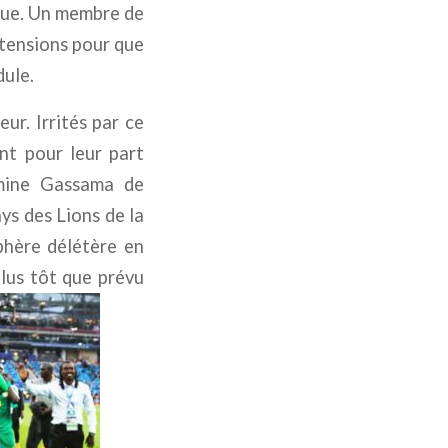
mpue. Un membre de
 tensions pour que
dule.
eur. Irrités par ce
nt pour leur part
mine Gassama de
ys des Lions de la
phère délétère en
lus tôt que prévu