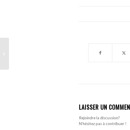
Conflit RTS vs TFM
pour la retransmission
du match Senegal-
Luxembourg et ceux...
LAISSER UN COMMEN
Rejoindre la discussion?
N’hésitez pas à contribuer !