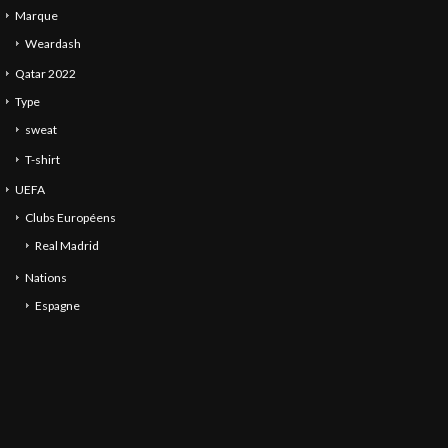
Marque
Weardash
Qatar 2022
Type
sweat
T-shirt
UEFA
Clubs Européens
Real Madrid
Nations
Espagne