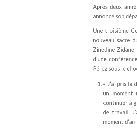
Après deux année
annoncé son dépar
Une troisième Cou
nouveau sacre du
Zinedine Zidane 
d’une conférence
Pérez sous le cho
«
J’ai pris la
un moment r
continuer à g
de travail. 
moment d’arrê