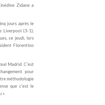
Zinédine Zidane a
inq jours après le
 Liverpool (3-1),
s, ce jeudi, lors
sident Florentino
Real Madrid. C’est
 changement pour
autre méthodologie
ense que c’est le
u ».