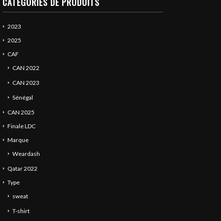
CATÉGORIES DE PRODUITS
2023
2025
CAF
CAN 2022
CAN 2023
Sénégal
CAN 2025
Finale LDC
Marque
Weardash
Qatar 2022
Type
sweat
T-shirt