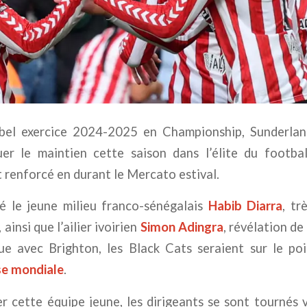
bel exercice 2024-2025 en Championship, Sunderlan
er le maintien cette saison dans l’élite du football 
renforcé en durant le Mercato estival.
ré le jeune milieu franco-sénégalais
Habib Diarra
, tr
insi que l’ailier ivoirien
Simon Adingra
, révélation de
e avec Brighton, les Black Cats seraient sur le po
se mondiale
.
 cette équipe jeune, les dirigeants se sont tournés v