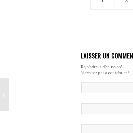
LAISSER UN COMMEN
Rejoindre la discussion?
N’hésitez pas à contribuer !
Assane Diao retrouve la
compétition après sa
blessure