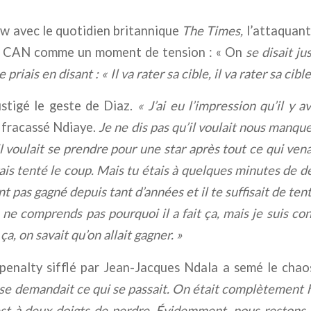
w avec le quotidien britannique
The Times,
l’attaquant
a CAN comme un moment de tension : « On
se disait jus
e priais en disant : « Il va rater sa cible, il va rater sa cible
ustigé le geste de Diaz.
« J’ai eu l’impression qu’il y 
a fracassé Ndiaye.
Je ne dis pas qu’il voulait nous manqu
 il voulait se prendre pour une star
après tout ce qui vena
urais tenté le coup. Mais tu étais à quelques minutes de d
ent pas gagné depuis tant d’années et il te suffisait de te
 ne comprends pas pourquoi il a fait ça, mais je suis conten
a, on savait qu’on allait gagner. »
 penalty sifflé par Jean-Jacques Ndala a semé le cha
se demandait ce qui se passait. On était complètement h
est à deux doigts de perdre. Évidemment, nous restons