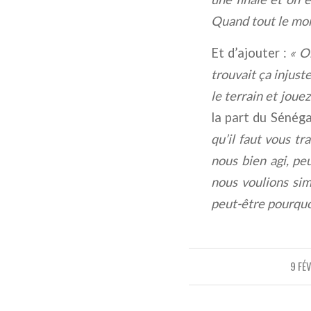
Quand tout le mond
Et d’ajouter :
« O
trouvait ça injust
le terrain et joue
la part du Sénéga
qu’il faut vous tr
nous bien agi, pe
nous voulions sim
peut-être pourquoi
9 FÉ