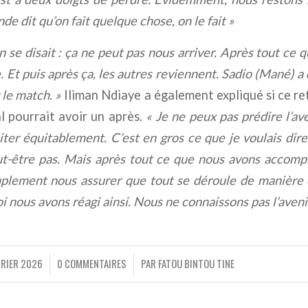
e dit qu’on fait quelque chose, on le fait »
n se disait : ça ne peut pas nous arriver. Après tout ce q
e. Et puis après ça, les autres reviennent. Sadio (Mané) a 
z le match. »
Iliman Ndiaye a également expliqué si ce ret
l pourrait avoir un après.
«
Je ne peux pas prédire l’av
aiter équitablement. C’est en gros ce que je voulais dir
ut-être pas. Mais après tout ce que nous avons accompl
plement nous assurer que tout se déroule de manière é
 nous avons réagi ainsi. Nous ne connaissons pas l’avenir
VRIER 2026
0 COMMENTAIRES
PAR
FATOU BINTOU TINE
/
/