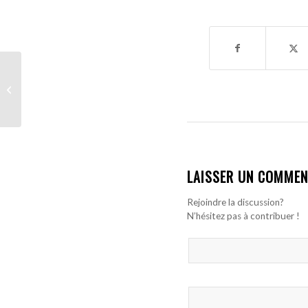
Crystal Palace : « Isma,
s’il te plaît, marque »,
Oliver Glasner révèle...
LAISSER UN COMMEN
Rejoindre la discussion?
N’hésitez pas à contribuer !