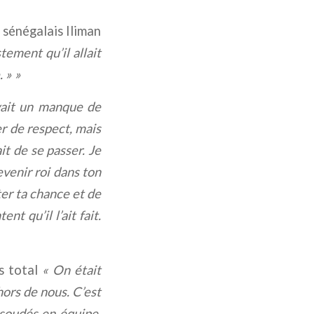
 sénégalais Iliman
tement qu’il allait
. » »
avait un manque de
er de respect, mais
it de se passer. Je
evenir roi dans ton
nter ta chance et de
t qu’il l’ait fait.
os total
« On était
ors de nous. C’est
 soudés en équipe.