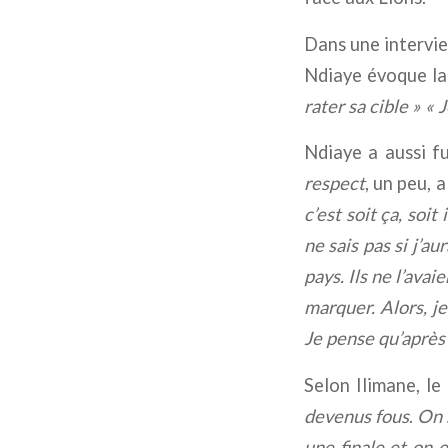
Dans une intervie
Ndiaye évoque l
rater sa cible » « J
Ndiaye a aussi
f
respect
, un peu, 
c’est soit ça, soit
ne sais pas si j’a
pays. Ils ne l’avai
marquer. Alors, je
Je pense qu’après ç
Selon Ilimane, le
devenus fous
.
On 
une finale et on 