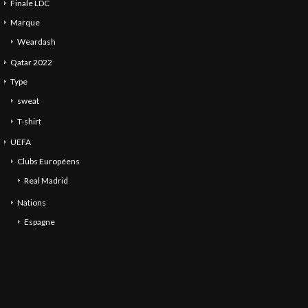
Finale LDC
Marque
Weardash
Qatar 2022
Type
sweat
T-shirt
UEFA
Clubs Européens
Real Madrid
Nations
Espagne