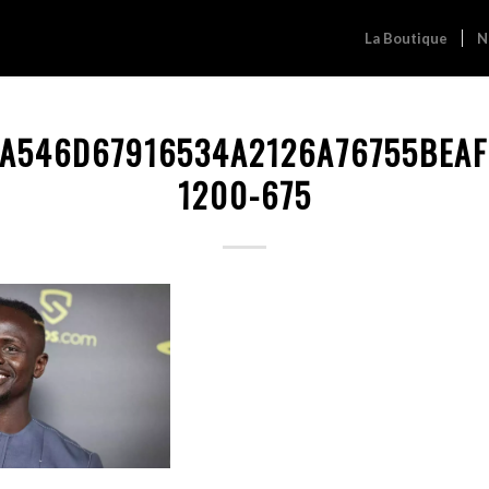
La Boutique
N
8A546D67916534A2126A76755BEA
1200-675