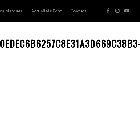
os Marques
Actualités Foot
Contact
F0EDEC6B6257C8E31A3D669C38B3