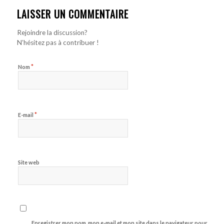
LAISSER UN COMMENTAIRE
Rejoindre la discussion?
N’hésitez pas à contribuer !
*
Nom
*
E-mail
Site web
Enregistrer mon nom, mon e-mail et mon site dans le navigateur pour