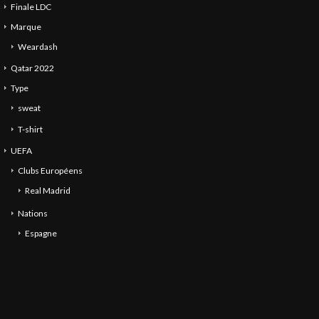
Finale LDC
Marque
Weardash
Qatar 2022
Type
sweat
T-shirt
UEFA
Clubs Européens
Real Madrid
Nations
Espagne