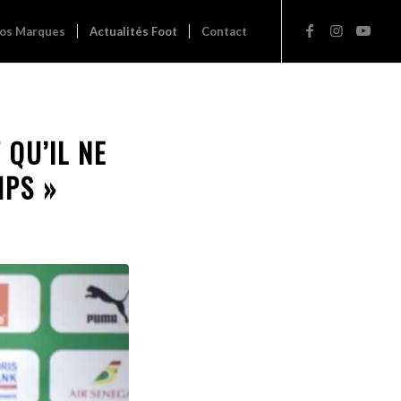
os Marques
Actualités Foot
Contact
 QU’IL NE
MPS »