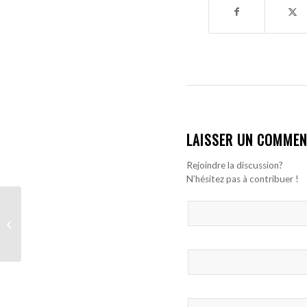
LAISSER UN COMMEN
Rejoindre la discussion?
N’hésitez pas à contribuer !
Enzo Maresca met la
pression à Nicolas
Jackson avant la finale
de Ligue Conférence...