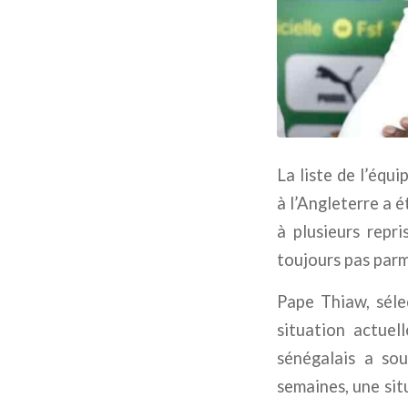
La liste de l’équ
à l’Angleterre a 
à plusieurs repr
toujours pas parm
Pape Thiaw, sélec
situation actuel
sénégalais a so
semaines, une sit