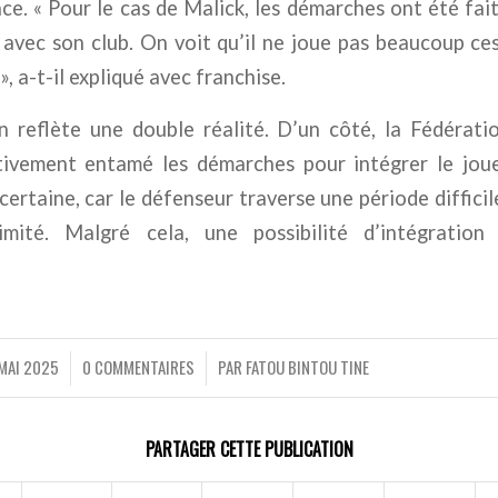
ce. « Pour le cas de Malick, les démarches ont été faite
 avec son club. On voit qu’il ne joue pas beaucoup c
», a-t-il expliqué avec franchise.
n reflète une double réalité. D’un côté, la Fédérati
tivement entamé les démarches pour intégrer le joueu
certaine, car le défenseur traverse une période difficil
mité. Malgré cela, une possibilité d’intégratio
MAI 2025
0 COMMENTAIRES
PAR
FATOU BINTOU TINE
/
/
PARTAGER CETTE PUBLICATION