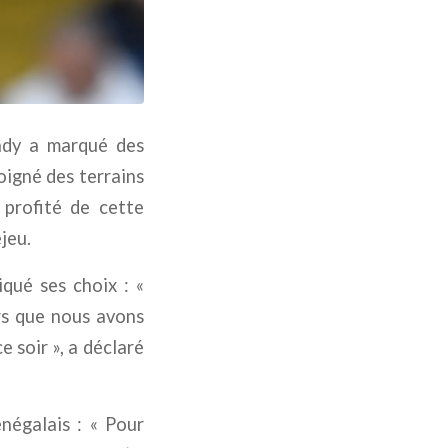
endy a marqué des
oigné des terrains
 profité de cette
jeu.
qué ses choix : «
rs que nous avons
e soir », a déclaré
énégalais : « Pour