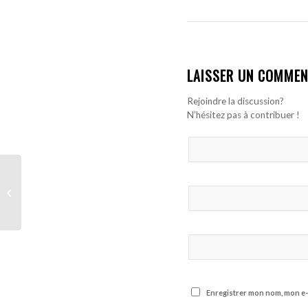
LAISSER UN COMMEN
Rejoindre la discussion?
N’hésitez pas à contribuer !
Cheikh Sabaly passera
sa visite médicale en
Espagne mercredi avant
de signer...
Enregistrer mon nom, mon e-