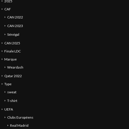
2025
CAF
CAN 2022
CAN 2023
Sénégal
CAN 2025
Finale LDC
Marque
Weardash
Qatar 2022
Type
sweat
T-shirt
UEFA
Clubs Européens
Real Madrid