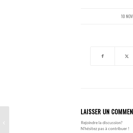
10 NO
LAISSER UN COMMEN
« La vérité est qu’il a un
niveau très haut » : Les
Rejoindre la discussion?
mots forts d’Iñigo...
N’hésitez pas à contribuer !