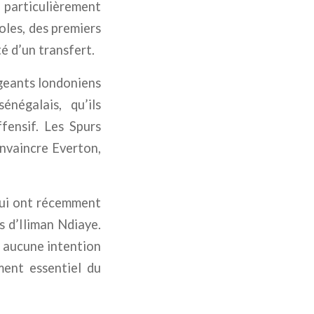
 particulièrement
oles, des premiers
té d’un transfert.
igeants londoniens
énégalais, qu’ils
fensif. Les Spurs
nvaincre Everton,
 qui ont récemment
s d’Iliman Ndiaye.
a aucune intention
ment essentiel du