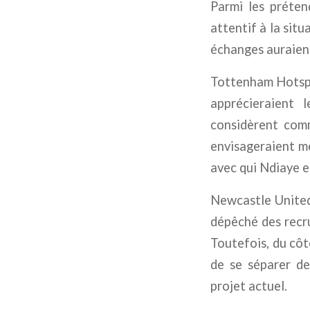
Parmi les préten
attentif à la sit
échanges auraient 
Tottenham Hotspur
apprécieraient l
considèrent comm
envisageraient m
avec qui Ndiaye e
Newcastle United,
dépêché des recru
Toutefois, du côt
de se séparer de
projet actuel.