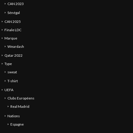
CAN 2023
Sénégal
CAN 2025
Finale LDC
Marque
Weardash
Qatar 2022
Type
sweat
T-shirt
UEFA
Clubs Européens
Real Madrid
Nations
Espagne