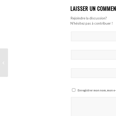
LAISSER UN COMMEN
Rejoindre la discussion?
N’hésitez pas à contribuer !
Moussa Niakhaté et
l’OL s’imposent face au
FC Bâle
Enregistrer mon nom, mon e-