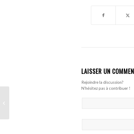
LAISSER UN COMMEN
Rejoindre la discussion?
N’hésitez pas à contribuer !
Al-Hilal de Kalidou
Koulibaly se reprend
contre Al-Khaleej