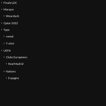
Finale LDC
Marque
Weardash
Qatar 2022
Type
sweat
T-shirt
UEFA
Clubs Européens
Real Madrid
Nations
Espagne