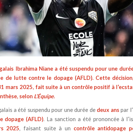
galais Ibrahima Niane a été suspendu pour une duré
se de lutte contre le dopage (AFLD). Cette décision,
1 mars 2025, fait suite à un contrôle positif à l’ecs
nthèse, selon
L’Équipe
.
galais a été suspendu pour une durée de
deux ans
par l’
 le dopage (AFLD)
. La sanction a été prononcée à l’i
rs 2025
, faisant suite à un
contrôle antidopage po