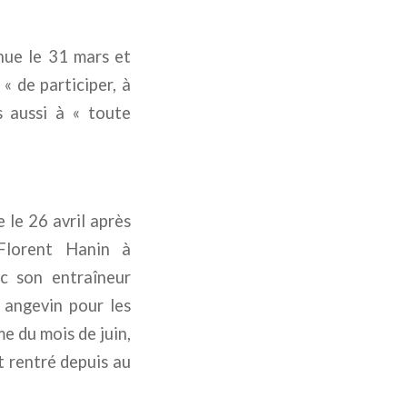
nue le 31 mars et
,
« de participer, à
s aussi à
« toute
 le 26 avril après
 Florent Hanin à
ec son entraîneur
e angevin pour les
e du mois de juin,
t rentré depuis au