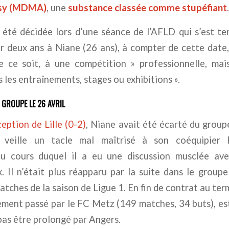
sy (MDMA)
, une
substance classée comme stupéfiant
.
 été décidée lors d’une séance de l’AFLD qui s’est te
ur deux ans à Niane (26 ans), à compter de cette date
e ce soit, à une compétition »
professionnelle, mai
s les entraînements, stages ou exhibitions »
.
U GROUPE LE 26 AVRIL
ception de Lille (0-2)
, Niane avait été écarté du groupe
 veille un tacle mal maîtrisé à son coéquipier
au cours duquel il a eu une discussion musclée av
 Il n’était plus réapparu par la suite dans le group
tches de la saison de Ligue 1. En fin de contrat au term
ement passé par le FC Metz (149 matches, 34 buts), es
pas être prolongé par Angers.