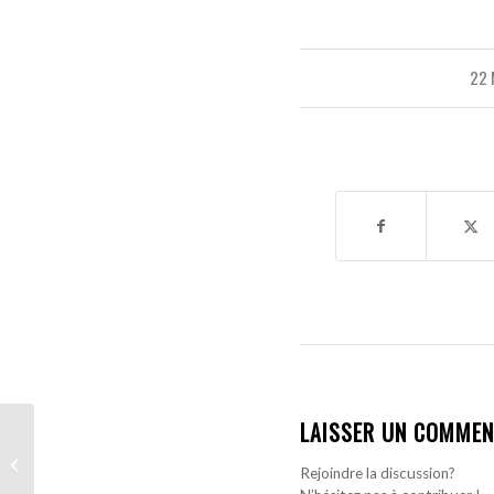
22 
LAISSER UN COMMEN
El Hadji Malick Diouf
s’offre deux trophées
Rejoindre la discussion?
individuels