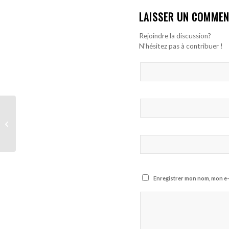
LAISSER UN COMMEN
Rejoindre la discussion?
N’hésitez pas à contribuer !
CAN 2021: Les 6
Stades qui vont
accueillir la compétition
Enregistrer mon nom, mon e-