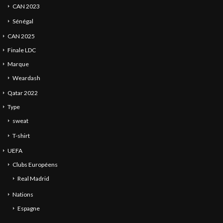
CAN 2023
Sénégal
CAN 2025
Finale LDC
Marque
Weardash
Qatar 2022
Type
sweat
T-shirt
UEFA
Clubs Européens
Real Madrid
Nations
Espagne