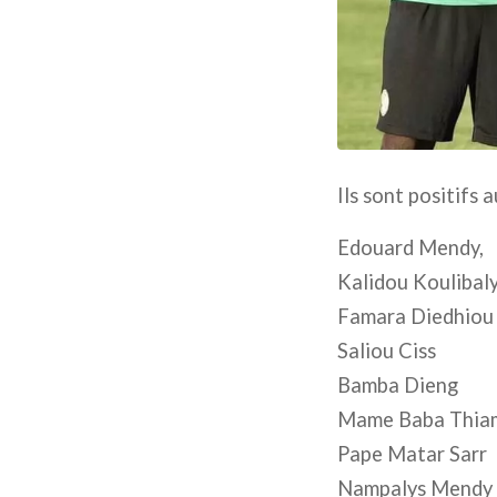
Ils sont positifs 
Edouard Mendy,
Kalidou Koulibal
Famara Diedhiou
Saliou Ciss
Bamba Dieng
Mame Baba Thia
Pape Matar Sarr
Nampalys Mendy