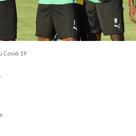
au Covid-19
y
m