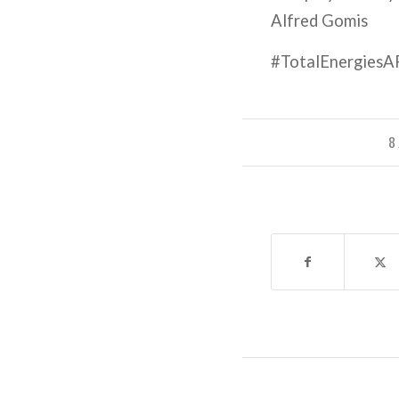
Alfred Gomis
#TotalEnergies
8