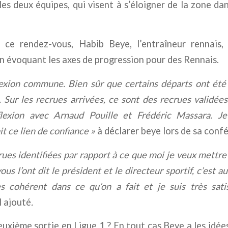
es deux équipes, qui visent à s’éloigner de la zone d
 ce rendez-vous, Habib Beye, l’entraîneur rennais,
en évoquant les axes de progression pour des Rennais.
lexion commune. Bien sûr que certains départs ont été
i. Sur les recrues arrivées, ce sont des recrues validée
exion avec Arnaud Pouille et Frédéric Massara. Je
ait ce lien de confiance »
à déclarer beye lors de sa conf
rues identifiées par rapport à ce que moi je veux mettre
s l’ont dit le président et le directeur sportif, c’est a
rès cohérent dans ce qu’on a fait et je suis très sat
l ajouté
.
euxième sortie en Ligue 1 ? En tout cas Beye a les idées