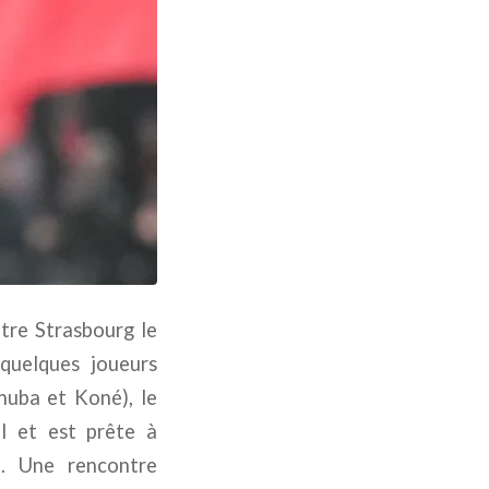
ntre Strasbourg le
quelques joueurs
shuba et Koné), le
al et est prête à
e. Une rencontre