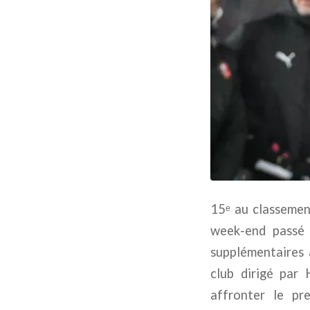
15ᵉ au classement
week-end passé 
supplémentaires a
club dirigé par 
affronter le pr