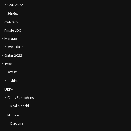
CAN 2023
Sénégal
CAN 2025
Finale LDC
Marque
Weardash
Qatar 2022
Type
sweat
T-shirt
UEFA
Clubs Européens
Real Madrid
Nations
Espagne