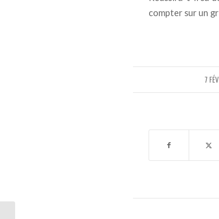
compter sur un gr
7 FÉ
Turquie : Racine Coly