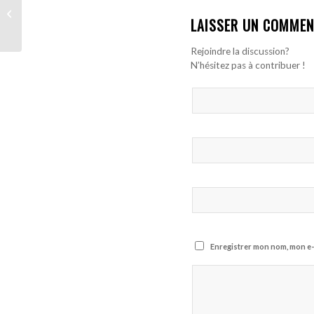
(Istanbulspor) dans le
LAISSER UN COMMEN
viseur de Galatasaray !
Rejoindre la discussion?
N’hésitez pas à contribuer !
Enregistrer mon nom, mon e-