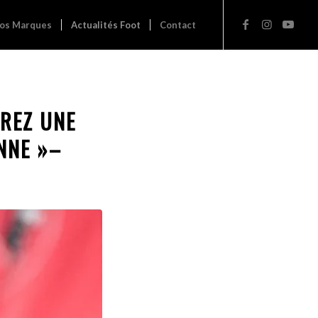
os Marques
Actualités Foot
Contact
RREZ UNE
NNE »–