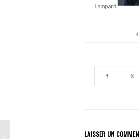
Lampard.
4
CAN 2019: K. Koulibaly
LAISSER UN COMMEN
en colère contre la