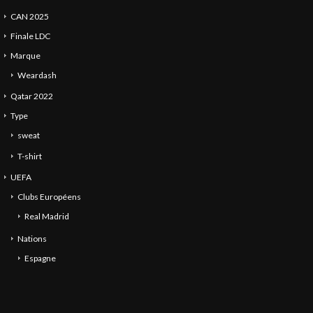
CAN 2025
Finale LDC
Marque
Weardash
Qatar 2022
Type
sweat
T-shirt
UEFA
Clubs Européens
Real Madrid
Nations
Espagne