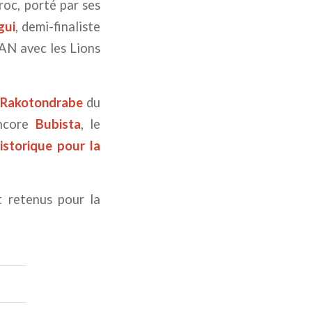
oc, porté par ses
gui
, demi-finaliste
AN avec les Lions
 Rakotondrabe
du
encore
Bubista
, le
historique pour la
 retenus pour la