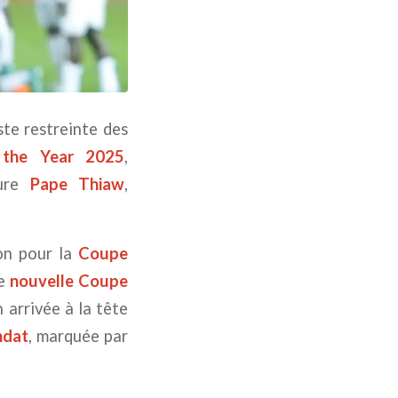
ste restreinte des
 the Year 2025
,
gure
Pape Thiaw
,
ion pour la
Coupe
ne
nouvelle Coupe
 arrivée à la tête
ndat
, marquée par