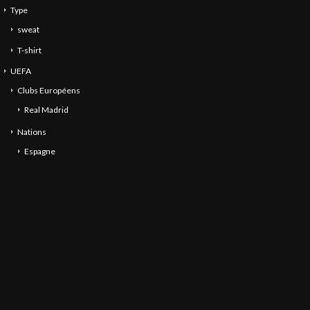
Type
sweat
T-shirt
UEFA
Clubs Européens
Real Madrid
Nations
Espagne