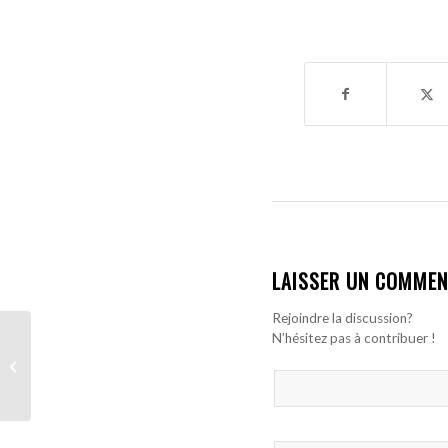
LAISSER UN COMMEN
Rejoindre la discussion?
CAF Awards 2025 :
N’hésitez pas à contribuer !
Sénégal et géants
africains en lice pour le
titre de meilleure...