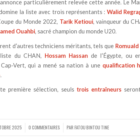
’annonce particulièrement relevée cette année. Le Mar
 domine la liste avec trois représentants :
Walid Regra
a Coupe du Monde 2022,
Tarik Ketioui
, vainqueur du CH
amed Ouahbi
, sacré champion du monde U20.
urent d’autres techniciens méritants, tels que
Romuald
aliste du CHAN,
Hossam Hassan
de l’Égypte, ou 
 Cap-Vert, qui a mené sa nation à une
qualification 
e
.
te première sélection, seuls
trois entraîneurs
seront
TOBRE 2025
0 COMMENTAIRES
PAR
FATOU BINTOU TINE
/
/