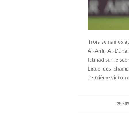
Trois semaines a
Al-Ahli, Al-Duha
Ittihad sur le sco
Ligue des champi
deuxième victoire
25 NO