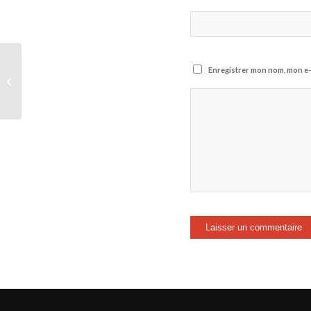
Moussa Niakhaté sur la
Enregistrer mon nom, mon e-
CAN 2025 : « On est
favoris, on ne pourra
pas se cacher...