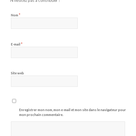
N’hésitez pas à contribuer !
*
Nom
*
E-mail
Site web
Enregistrer mon nom, mon e-mail et mon site dans le navigateur pour
mon prochain commentaire.