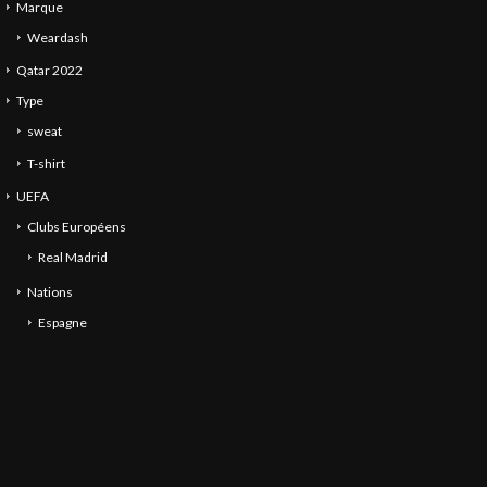
Marque
Weardash
Qatar 2022
Type
sweat
T-shirt
UEFA
Clubs Européens
Real Madrid
Nations
Espagne