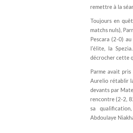
remettre à la séan
Toujours en quêt
matchs nuls), Par
Pescara (2-0) au 
l’élite, la Spez
décrocher cette q
Parme avait pris 
Aurelio rétablir 
devants par Mateo
rencontre (2-2, 82
sa qualificatio
Abdoulaye Niakha