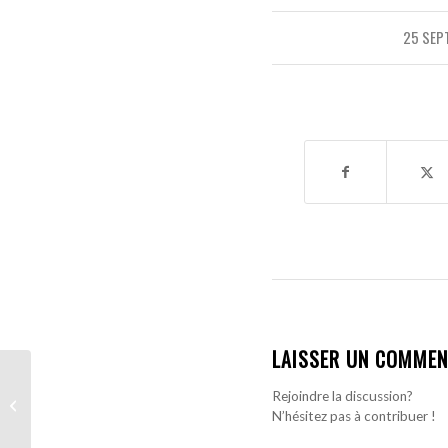
25 SEP
LAISSER UN COMMEN
Transfert – United FC
Rejoindre la discussion?
annonce l’arrivée de
N’hésitez pas à contribuer !
Moustapha Name !