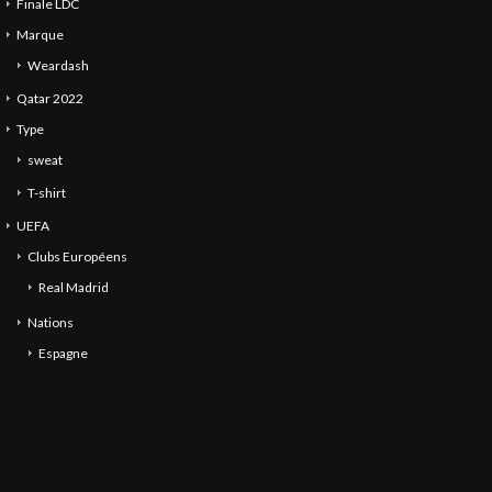
Finale LDC
Marque
Weardash
Qatar 2022
Type
sweat
T-shirt
UEFA
Clubs Européens
Real Madrid
Nations
Espagne