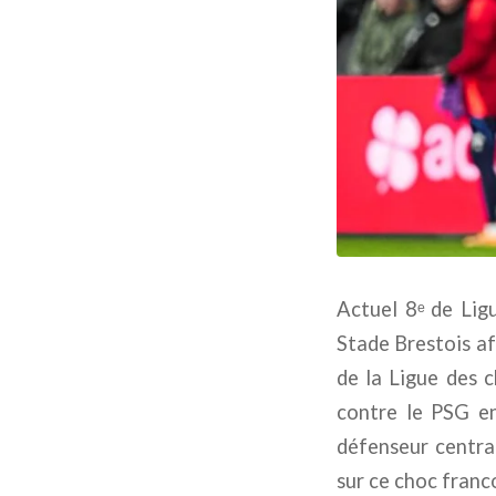
Actuel 8ᵉ
de Lig
Stade Brestois af
de la Ligue des 
contre le PSG en
défenseur central
sur ce choc franc