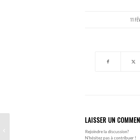
11 FÉ
LAISSER UN COMMEN
Tout feu tout flamme,
Cheikh Sabaly vit une
Rejoindre la discussion?
saison record !
N’hésitez pas à contribuer !