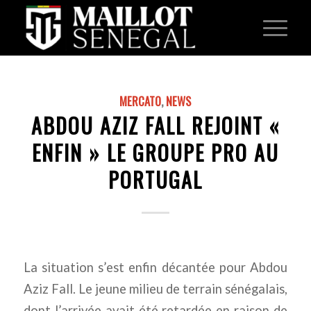
MERCATO
,
NEWS
ABDOU AZIZ FALL REJOINT «
ENFIN » LE GROUPE PRO AU
PORTUGAL
La situation s’est enfin décantée pour Abdou
Aziz Fall. Le jeune milieu de terrain sénégalais,
dont l’arrivée avait été retardée en raison de