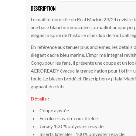
DESCRIPTION
Le maillot domicile du Real Madrid 23/24 revisite 
une base blanche immaculée, ce maillot unique perp
élégant inspiré de l’histoire d’un club de football lé
En référence aux tenues plus anciennes, les détails 
élégant cadre bleu marine. L’imprimé intégral revisi
Conçu pour les fans, il présente une coupe et un loo
AEROREADY évacue la transpiration pour t’offrir un
foule. Le blason brodé et l’inscription « ¡Hala Madri
gagnant du club.
Détails :
Coupe ajustée
Encolure ras-du-cou côtelée.
Jersey 100 % polyester recyclé
Inserts latérales : 100% polyester recyclé