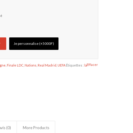
té
r
Je personnalise (+5000F)
Effacer
agne
,
Finale LDC
,
Nations
,
Real Madrid
,
UEFA
Étiquettes :
la
vis (0)
More Products