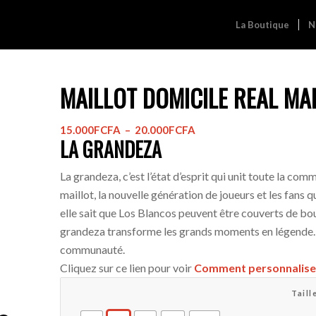
La Boutique
N
MAILLOT DOMICILE REAL MA
Plage
15.000
FCFA
–
20.000
FCFA
LA GRANDEZA
de
prix :
La grandeza, c’est l’état d’esprit qui unit toute la co
15.000FCFA
maillot, la nouvelle génération de joueurs et les fans qu
à
elle sait que Los Blancos peuvent être couverts de boue
20.000FCFA
grandeza transforme les grands moments en légende. 
communauté.
Cliquez sur ce lien pour voir
Comment personnalise
Taill