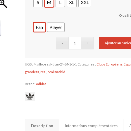
S
M
L
XL
XXL
Quali
Fan
Player
Ajouter au panie
UGS :
Maillot-real-dom-24-24-1-1-1
Catégories :
Clubs Européens
,
Esp
grandeza
,
real
,
real madrid
Brand:
Adidas
Description
Informations complémentaires
A