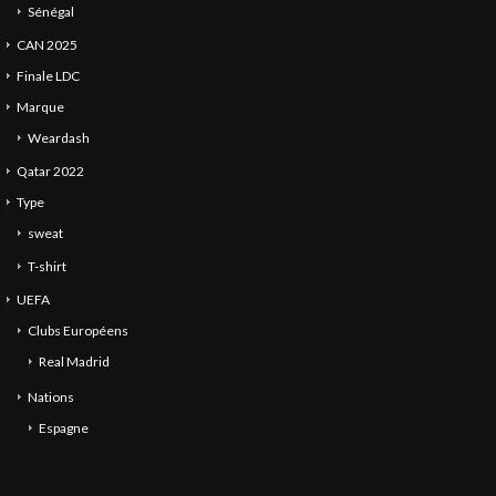
Sénégal
CAN 2025
Finale LDC
Marque
Weardash
Qatar 2022
Type
sweat
T-shirt
UEFA
Clubs Européens
Real Madrid
Nations
Espagne