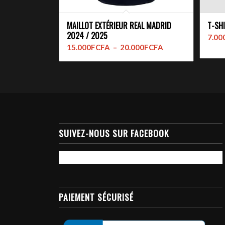
MAILLOT EXTÉRIEUR REAL MADRID
T-SHI
2024 / 2025
7.00
Plage
15.000
FCFA
–
20.000
FCFA
de
prix :
15.000FCFA
à
20.000FCFA
SUIVEZ-NOUS SUR FACEBOOK
PAIEMENT SÉCURISÉ